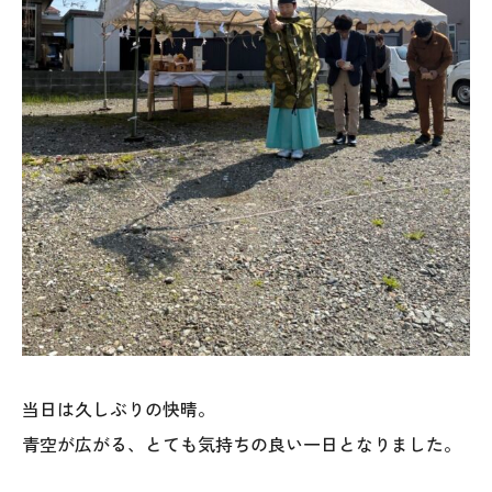
オレンジフェア
各種事業
採用情報
協力会社の皆様へ
住まいのなんでも相談
土地･空き家 不動産相談
移住と暮らし相談
当日は久しぶりの快晴。
資料請求
青空が広がる、とても気持ちの良い一日となりました。
お問い合わせ