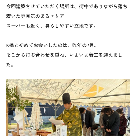
今回建築させていただく場所は、街中でありながら落ち
着いた雰囲気のあるエリア。
スーパーも近く、暮らしやすい立地です。
K様と初めてお会いしたのは、昨年の7月。
そこから打ち合わせを重ね、いよいよ着工を迎えまし
た。
本社
〒941-0062 新潟県糸魚川市中央2-4-2
025-552-0456 (本社)
0120-470-456 (フリーダイヤル)
上越店
〒942-0072 新潟県上越市栄町2-11-40 1F