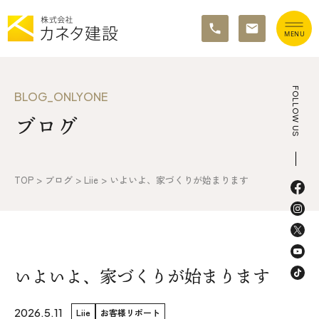
TOP
FOLLOW US
BLOG_ONLYONE
ブログ
イベント情報
カネタ建設の家づくり
TOP
>
ブログ
>
Liie
>
いよいよ、家づくりが始まります
施工の流れ&アフターサポート
リノベーション・リフォーム
施工事例&お客様の声
いよいよ、家づくりが始まります
不動産情報
2026.5.11
Liie
お客様リポート