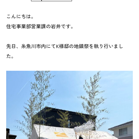
WoodStrucX™（ウッドストラクス™）
こんにちは。
住宅事業部営業課の岩井です。
お知らせ
ISSH糸魚川住宅認定基準
先日、糸魚川市内にてK様邸の地鎮祭を執り行いまし
た。
会社案内
モデルハウス
上越スタジオ
スタッフ紹介
ブログ