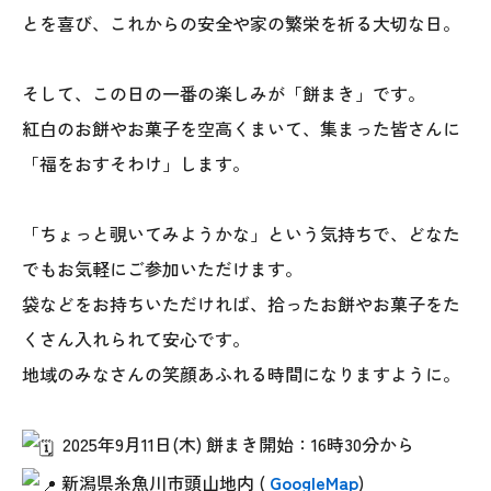
とを喜び、これからの安全や家の繁栄を祈る大切な日。
そして、この日の一番の楽しみが「餅まき」です。
紅白のお餅やお菓子を空高くまいて、集まった皆さんに
「福をおすそわけ」します。
「ちょっと覗いてみようかな」という気持ちで、どなた
本社
でもお気軽にご参加いただけます。
〒941-0062 新潟県糸魚川市中央2-4-2
袋などをお持ちいただければ、拾ったお餅やお菓子をた
025-552-0456 (本社)
くさん入れられて安心です。
0120-470-456 (フリーダイヤル)
地域のみなさんの笑顔あふれる時間になりますように。
上越店
2025年9月11日(木) 餅まき開始：16時30分から
〒942-0072 新潟県上越市栄町2-11-40 1F
新潟県糸魚川市頭山地内 (
GoogleMap
)