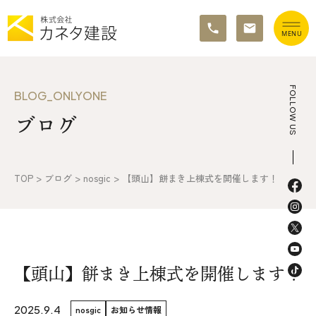
TOP
FOLLOW US
BLOG_ONLYONE
ブログ
イベント情報
カネタ建設の家づくり
TOP
>
ブログ
>
nosgic
>
【頭山】餅まき上棟式を開催します！
施工の流れ&アフターサポート
リノベーション・リフォーム
施工事例&お客様の声
【頭山】餅まき上棟式を開催します！
不動産情報
2025.9.4
nosgic
お知らせ情報