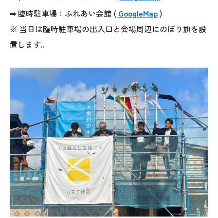
025-530-6711 (上越店)
➡ 臨時駐車場：ふれあい会館 (
GoogleMap
)
0120-696-711 (フリーダイヤル)
※
当日は臨時駐車場の出入口と会場周辺にのぼり旗を設
置します。