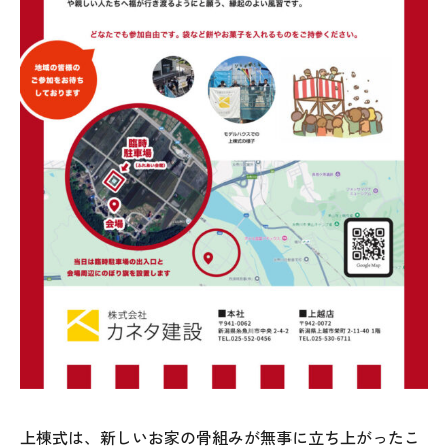
オレンジフェア
各種事業
採用情報
協力会社の皆様へ
住まいのなんでも相談
土地･空き家 不動産相談
移住と暮らし相談
資料請求
上棟式は、新しいお家の骨組みが無事に立ち上がったこ
お問い合わせ