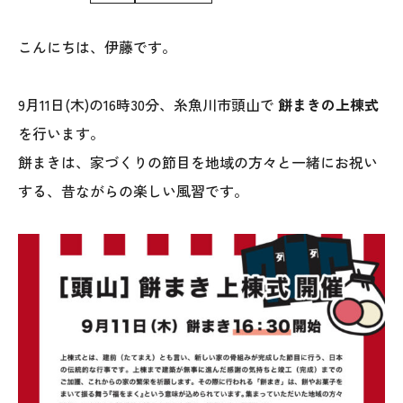
WoodStrucX™（ウッドストラクス™）
こんにちは、伊藤です。
お知らせ
9月11日(木)の16時30分、糸魚川市頭山で
餅まきの上棟式
ISSH糸魚川住宅認定基準
を行います。
餅まきは、家づくりの節目を地域の方々と一緒にお祝い
会社案内
する、昔ながらの楽しい風習です。
モデルハウス
上越スタジオ
スタッフ紹介
ブログ