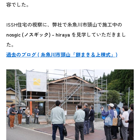
容でした。
オレンジフェア
各種事業
ISSH住宅の視察に、弊社で糸魚川市頭山で施工中の
nosgic (ノスギック) – hiraya
を見学していただきまし
採用情報
た。
協力会社の皆様へ
過去のブログ ( 糸魚川市頭山「餅まき＆上棟式」)
住まいのなんでも相談
土地･空き家 不動産相談
移住と暮らし相談
資料請求
お問い合わせ