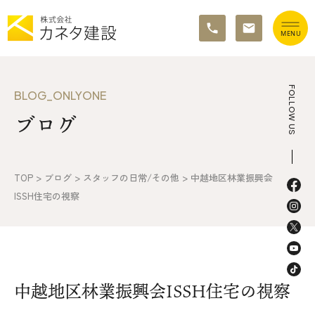
TOP
FOLLOW US
BLOG_ONLYONE
ブログ
イベント情報
カネタ建設の家づくり
TOP
>
ブログ
>
スタッフの日常/その他
>
中越地区林業振興会
施工の流れ&アフターサポート
ISSH住宅の視察
リノベーション・リフォーム
施工事例&お客様の声
中越地区林業振興会ISSH住宅の視察
不動産情報