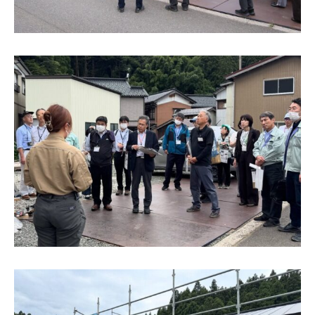
本社
〒941-0062 新潟県糸魚川市中央2-4-2
025-552-0456 (本社)
0120-470-456 (フリーダイヤル)
上越店
〒942-0072 新潟県上越市栄町2-11-40 1F