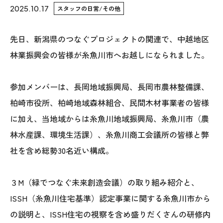
2025.10.17
スタッフの日常/その他
WoodStrucX™（ウッドストラクス™）
先日、新潟県のつなぐプロジェクトの関連で、中越地区
お知らせ
林業振興会の皆様が糸魚川市へお越しになられました。
ISSH糸魚川住宅認定基準
参加メンバーは、長岡地域振興局、長岡市農林整備課、
会社案内
柏崎市役所、柏崎地域森林組合、民間木材事業者の皆様
に加え、当地域からは糸魚川地域振興局、糸魚川市（農
モデルハウス
林水産課、環境生活課）、糸魚川商工会議所の皆様と弊
社を含め総勢30名近い構成。
上越スタジオ
スタッフ紹介
３M（緑でつなぐ未来創造会議）の取り組み紹介と、
ISSH（糸魚川住宅基準）認定事業に関する糸魚川市から
ブログ
の説明と、ISSH住宅の視察を含め盛りだくさんの研修内