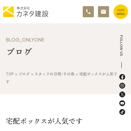
TOP
FOLLOW US
BLOG_ONLYONE
ブログ
イベント情報
カネタ建設の家づくり
TOP
>
ブログ
>
スタッフの日常/その他
>
宅配ボックスが人気で
施工の流れ&アフターサポート
す
リノベーション・リフォーム
施工事例&お客様の声
宅配ボックスが人気です
不動産情報