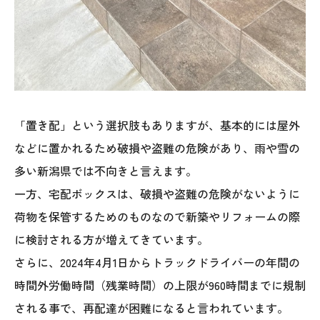
「置き配」という選択肢もありますが、基本的には屋外
などに置かれるため破損や盗難の危険があり、雨や雪の
本社
多い新潟県では不向きと言えます。
〒941-0062 新潟県糸魚川市中央2-4-2
一方、宅配ボックスは、破損や盗難の危険がないように
025-552-0456 (本社)
荷物を保管するためのものなので新築やリフォームの際
0120-470-456 (フリーダイヤル)
に検討される方が増えてきています。
さらに、2024年4月1日からトラックドライバーの年間の
上越店
時間外労働時間（残業時間）の上限が960時間までに規制
〒942-0072 新潟県上越市栄町2-11-40 1F
される事で、再配達が困難になると言われています。