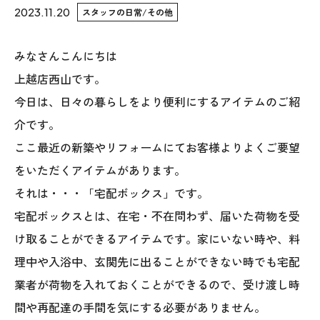
2023.11.20
スタッフの日常/その他
WoodStrucX™（ウッドストラクス™）
みなさんこんにちは
お知らせ
上越店西山です。
今日は、日々の暮らしをより便利にするアイテムのご紹
ISSH糸魚川住宅認定基準
介です。
会社案内
ここ最近の新築やリフォームにてお客様よりよくご要望
をいただくアイテムがあります。
モデルハウス
それは・・・「宅配ボックス」です。
宅配ボックスとは、在宅・不在問わず、届いた荷物を受
上越スタジオ
け取ることができるアイテムです。家にいない時や、料
スタッフ紹介
理中や入浴中、玄関先に出ることができない時でも宅配
業者が荷物を入れておくことができるので、受け渡し時
ブログ
間や再配達の手間を気にする必要がありません。