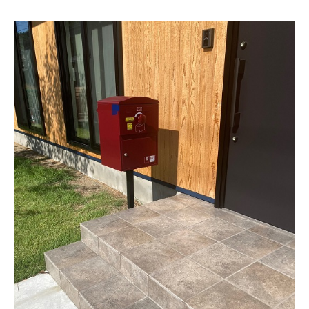
オレンジフェア
各種事業
採用情報
協力会社の皆様へ
住まいのなんでも相談
土地･空き家 不動産相談
移住と暮らし相談
資料請求
お問い合わせ