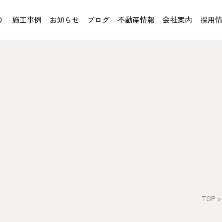
り
施工事例
お知らせ
ブログ
不動産情報
会社案内
採用
お客様の声
オレンジフェア
各種事業
rucX™（ウッドストラクス™）
採用情報
協力会社の皆様へ
魚川住宅認定基準
住まいのなんでも相談
土地･空き家 不動産相談
への取り組み、CSR活動
移住と暮らし相談
TOP
プライバシーポリシー
ス