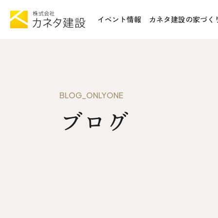
イベント情報
カネタ建設の家づく
TOP
施工事例&
イベント情報
不動産情報
カネタ建設の家づくり
WoodSt
BLOG_ONLYONE
Liie (エルイーエ)
ブログ
お知らせ
Liieが大切にする10のこと
ISSH糸
住宅性能
トータルコスト
会社案内
kinoie (キノイエ)
SDGs
nosgic（ノスギック）
拠点紹介
Maman (ママン)
モデルハウ