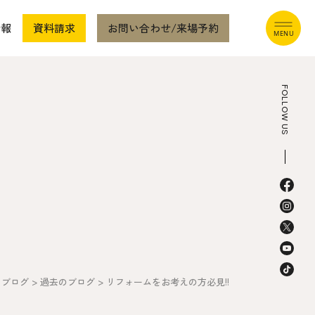
情報
資料請求
お問い合わせ/来場予約
FOLLOW US
本社
〒941-0062 新潟県糸魚川市中央2-4-2
025-552-0456 (本社)
0120-470-456 (フリーダイヤル)
>
ブログ
>
過去のブログ
>
リフォームをお考えの方必見!!
上越店
〒942-0072 新潟県上越市栄町2-11-40 1F