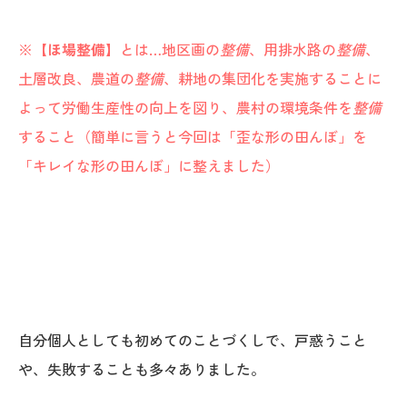
※
【ほ場整備】
とは…
地区画の
整備
、用排水路の
整備
、
土層改良、農道の
整備
、耕地の集団化を実施することに
よって労働生産性の向上を図り、農村の環境条件を
整備
すること（簡単に言うと今回は「歪な形の田んぼ」を
「キレイな形の田んぼ」に整えました）
本社
〒941-0062 新潟県糸魚川市中央2-4-2
025-552-0456 (本社)
0120-470-456 (フリーダイヤル)
自分個人としても初めてのことづくしで、戸惑うこと
上越店
や、失敗することも多々ありました。
〒942-0072 新潟県上越市栄町2-11-40 1F