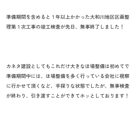
オレンジフェア
準備期間を含めると１年以上かかった大和川地区区画整
各種事業
理第１次工事の竣工検査が先日、無事終了しました！
採用情報
協力会社の皆様へ
カネタ建設としてもこれだけ大きなほ場整備は初めてで
住まいのなんでも相談
準備期間中には、ほ場整備を多く行っている会社に視察
に行かせて頂くなど、手探りな状態でしたが、無事検査
土地･空き家 不動産相談
が終わり、引き渡すことができてホッとしております！
移住と暮らし相談
資料請求
お問い合わせ