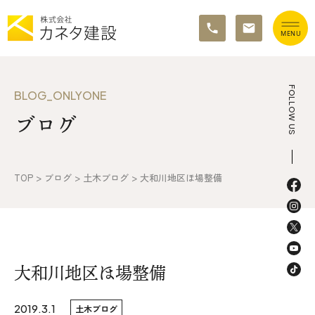
TOP
FOLLOW US
BLOG_ONLYONE
ブログ
イベント情報
カネタ建設の家づくり
TOP
>
ブログ
>
土木ブログ
>
大和川地区ほ場整備
施工の流れ&アフターサポート
リノベーション・リフォーム
施工事例&お客様の声
大和川地区ほ場整備
不動産情報
2019.3.1
土木ブログ