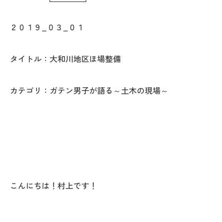
WoodStrucX™（ウッドストラクス™）
２０１９_０３_０１
お知らせ
タイトル：大和川地区ほ場整備
ISSH糸魚川住宅認定基準
カテゴリ：ガテン男子が語る～土木の現場～
会社案内
モデルハウス
上越スタジオ
スタッフ紹介
こんにちは！村上です！
ブログ