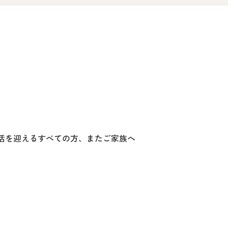
オ
資料請求
介
お問い合わせ
FOLLOW US
活を迎えるすべての方、またご家族へ