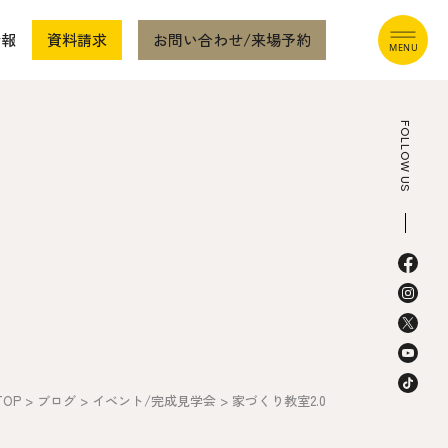
情報
資料請求
お問い合わせ/来場予約
FOLLOW US
本社
〒941-0062 新潟県糸魚川市中央2-4-2
025-552-0456 (本社)
0120-470-456 (フリーダイヤル)
TOP
>
ブログ
>
イベント/完成見学会
>
家づくり教室2.0
上越店
〒942-0072 新潟県上越市栄町2-11-40 1F