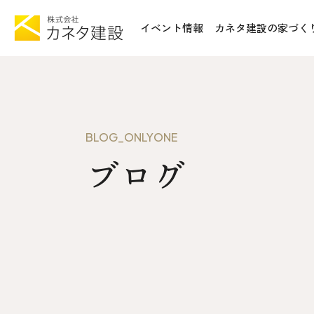
イベント情報
カネタ建設の家づく
TOP
施工事例&
イベント情報
不動産情報
カネタ建設の家づくり
WoodSt
BLOG_ONLYONE
Liie (エルイーエ)
ブログ
お知らせ
Liieが大切にする10のこと
ISSH糸
住宅性能
トータルコスト
会社案内
kinoie (キノイエ)
SDGs
nosgic（ノスギック）
拠点紹介
Maman (ママン)
モデルハウ