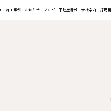
り
施工事例
お知らせ
ブログ
不動産情報
会社案内
採用
お客様の声
オレンジフェア
各種事業
rucX™（ウッドストラクス™）
採用情報
協力会社の皆様へ
魚川住宅認定基準
住まいのなんでも相談
土地･空き家 不動産相談
への取り組み、CSR活動
移住と暮らし相談
プライバシーポリシー
ス