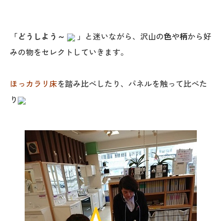
「どうしよう～
」
と迷いながら、沢山の
色
や
柄
から好
みの物をセレクトしていきます。
ほっカラリ床
を踏み比べしたり、パネルを触って比べた
り