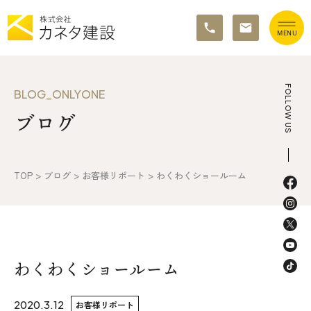
TOP
FOLLOW US
BLOG_ONLYONE
ブログ
イベント情報
カネタ建設の家づくり
TOP
>
ブログ
>
お客様リポート
>
わくわくショールーム
施工の流れ&アフターサポート
リノベーション・リフォーム
施工事例&お客様の声
わくわくショールーム
不動産情報
2020.3.12
お客様リポート