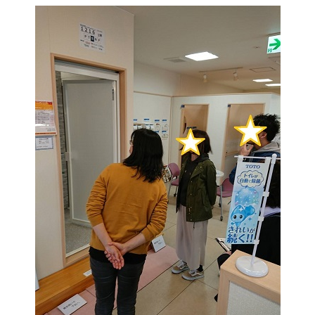
オレンジフェア
各種事業
採用情報
協力会社の皆様へ
住まいのなんでも相談
土地･空き家 不動産相談
移住と暮らし相談
資料請求
お問い合わせ