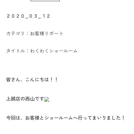
WoodStrucX™（ウッドストラクス™）
２０２０_０３_１２
お知らせ
カテゴリ：
お客様リポート
ISSH糸魚川住宅認定基準
タイトル：わくわくショールーム
会社案内
モデルハウス
皆さん、こんにちは！！
上越スタジオ
上越店の西山です
スタッフ紹介
今回は、お客様とショールームへ行ってまいりました！
ブログ