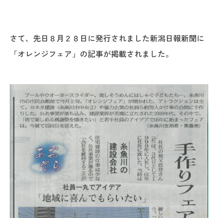
オレンジフェア
各種事業
さて、先日８月２８日に発行されました新潟日報新聞に
「オレンジフェア」の記事が掲載されました。
採用情報
協力会社の皆様へ
住まいのなんでも相談
土地･空き家 不動産相談
移住と暮らし相談
資料請求
お問い合わせ