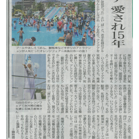
本社
〒941-0062 新潟県糸魚川市中央2-4-2
025-552-0456 (本社)
0120-470-456 (フリーダイヤル)
上越店
〒942-0072 新潟県上越市栄町2-11-40 1F