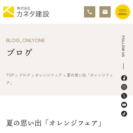
TOP
FOLLOW US
BLOG_ONLYONE
ブログ
イベント情報
カネタ建設の家づくり
TOP
>
ブログ
>
オレンジフェア
>
夏の思い出「オレンジフェ
施工の流れ&アフターサポート
ア」
リノベーション・リフォーム
施工事例&お客様の声
夏の思い出「オレンジフェア」
不動産情報