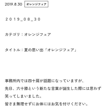
2019.8.30
オレンジフェア
WoodStrucX™（ウッドストラクス™）
２０１９_０８_３０
お知らせ
カテゴリ：オレンジフェア
ISSH糸魚川住宅認定基準
会社案内
タイトル：夏の思い出「オレンジフェア」
モデルハウス
上越スタジオ
事務所内では四十肩が話題になっていますが、
スタッフ紹介
先日、六十膝という新たな言葉が誕生した際には思わず
笑ってしまいました。
ブログ
皆さま無理せずにお体にはお気を付けください。