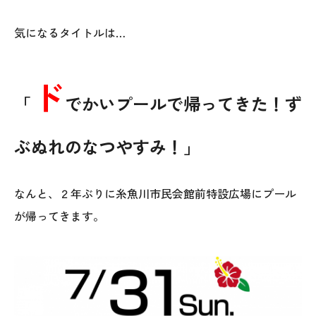
気になるタイトルは…
ド
「
でかいプールで帰ってきた！ず
ぶぬれのなつやすみ！」
本社
〒941-0062 新潟県糸魚川市中央2-4-2
なんと、２年ぶりに糸魚川市民会館前特設広場にプール
025-552-0456 (本社)
が帰ってきます。
0120-470-456 (フリーダイヤル)
上越店
〒942-0072 新潟県上越市栄町2-11-40 1F