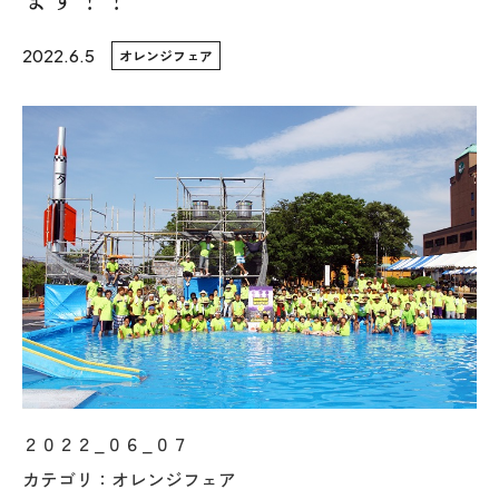
WoodStrucX™（ウッドストラクス™）
2022.6.5
オレンジフェア
お知らせ
ISSH糸魚川住宅認定基準
会社案内
モデルハウス
上越スタジオ
スタッフ紹介
２０２２_０６_０７
ブログ
カテゴリ：オレンジフェア