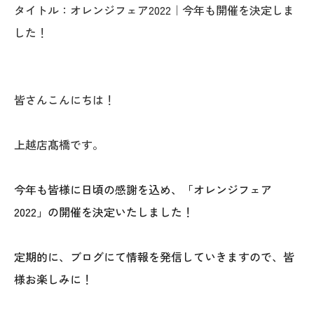
タイトル：オレンジフェア2022｜今年も開催を決定しま
オレンジフェア
した！
各種事業
採用情報
皆さんこんにちは！
協力会社の皆様へ
上越店髙橋です。
住まいのなんでも相談
今年も皆様に日頃の感謝を込め、「オレンジフェア
土地･空き家 不動産相談
2022」の開催を決定いたしました！
移住と暮らし相談
定期的に、ブログにて情報を発信していきますので、皆
資料請求
様お楽しみに！
お問い合わせ