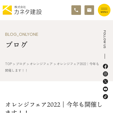
TOP
FOLLOW US
BLOG_ONLYONE
ブログ
イベント情報
カネタ建設の家づくり
TOP
>
ブログ
>
オレンジフェア
>
オレンジフェア2022｜今年も
施工の流れ&アフターサポート
開催します！！
リノベーション・リフォーム
施工事例&お客様の声
オレンジフェア2022｜今年も開催し
不動産情報
ます！！